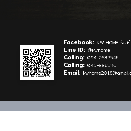
Facebook:
KW HOME รับสร้
Line ID:
@kwhome
Calling:
094-2682546
Calling:
045-998846
Email:
kwhome2018@gmail.